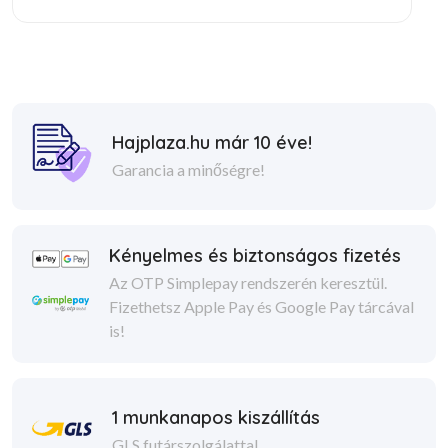
Hajplaza.hu már 10 éve!
Garancia a minőségre!
Kényelmes és biztonságos fizetés
Az OTP Simplepay rendszerén keresztül.
Fizethetsz Apple Pay és Google Pay tárcával
is!
1 munkanapos kiszállítás
GLS futárszolgálattal