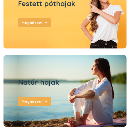
Festett póthajak
Megnézem
Natúr hajak
Megnézem