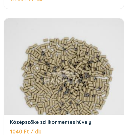
Középszőke szilikonmentes hüvely
1040 Ft / db