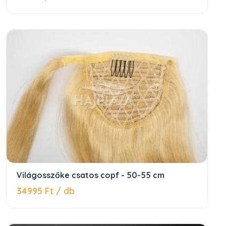
Világosszőke csatos copf - 50-55 cm
34995 Ft / db