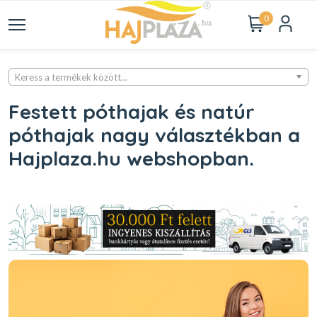
0
Keress a termékek között...
Festett póthajak és natúr
póthajak nagy választékban a
Hajplaza.hu webshopban.