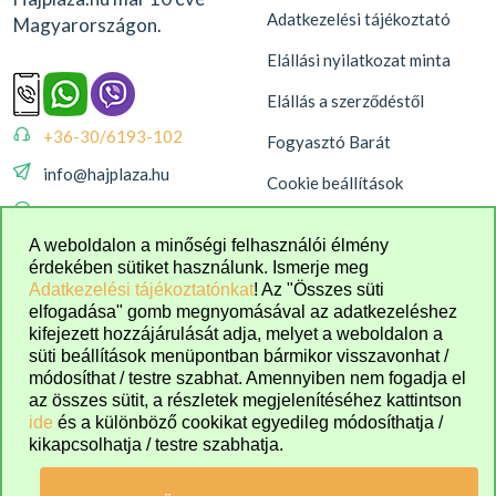
Adatkezelési tájékoztató
Magyarországon.
Elállási nyilatkozat minta
Elállás a szerződéstől
+36-30/6193-102
Fogyasztó Barát
info@hajplaza.hu
Cookie beállítások
08:00 - 16:00
A weboldalon a minőségi felhasználói élmény
érdekében sütiket használunk. Ismerje meg
Adatkezelési tájékoztatónkat
! Az "Összes süti
elfogadása" gomb megnyomásával az adatkezeléshez
kifejezett hozzájárulását adja, melyet a weboldalon a
süti beállítások menüpontban bármikor visszavonhat /
módosíthat / testre szabhat. Amennyiben nem fogadja el
az összes sütit, a részletek megjelenítéséhez kattintson
ide
és a különböző cookikat egyedileg módosíthatja /
kikapcsolhatja / testre szabhatja.