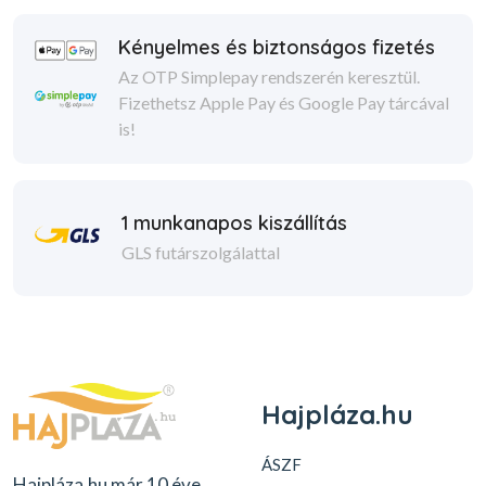
Kényelmes és biztonságos fizetés
Az OTP Simplepay rendszerén keresztül.
Fizethetsz Apple Pay és Google Pay tárcával
is!
1 munkanapos kiszállítás
GLS futárszolgálattal
Hajpláza.hu
ÁSZF
Hajpláza.hu már 10 éve