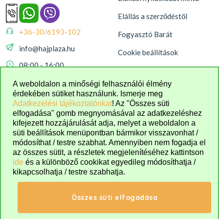
Elállás a szerződéstől
+36-30/6193-102
Fogyasztó Barát
info@hajplaza.hu
Cookie beállítások
08:00 - 16:00
A weboldalon a minőségi felhasználói élmény
érdekében sütiket használunk. Ismerje meg
Adatkezelési tájékoztatónkat
! Az "Összes süti
elfogadása" gomb megnyomásával az adatkezeléshez
kifejezett hozzájárulását adja, melyet a weboldalon a
süti beállítások menüpontban bármikor visszavonhat /
módosíthat / testre szabhat. Amennyiben nem fogadja el
az összes sütit, a részletek megjelenítéséhez kattintson
ide
és a különböző cookikat egyedileg módosíthatja /
kikapcsolhatja / testre szabhatja.