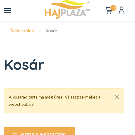
0
Kezdőlap
Kosár
Kosár
A kosarad tartalma még üres! Válassz terméket a
webshopban!
Vissza a webshopba