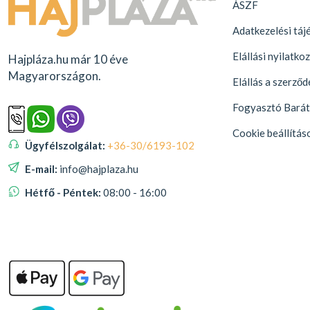
ÁSZF
Adatkezelési táj
Elállási nyilatko
Hajpláza.hu már 10 éve
Magyarországon.
Elállás a szerződ
Fogyasztó Barát
Cookie beállítás
Ügyfélszolgálat:
+36-30/6193-102
E-mail:
info@hajplaza.hu
Hétfő - Péntek:
08:00 - 16:00