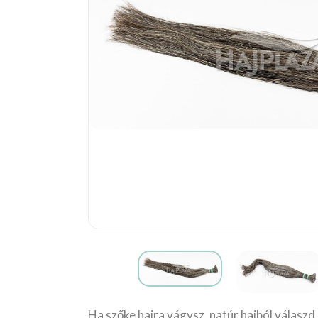
Ha szőke hajra vágysz, natúr hajból válaszd