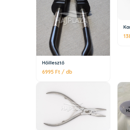
Ka
13
Hőillesztő
6995 Ft / db