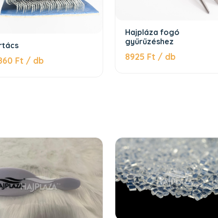
Hajpláza fogó
gyűrűzéshez
rtács
8925 Ft / db
860 Ft / db