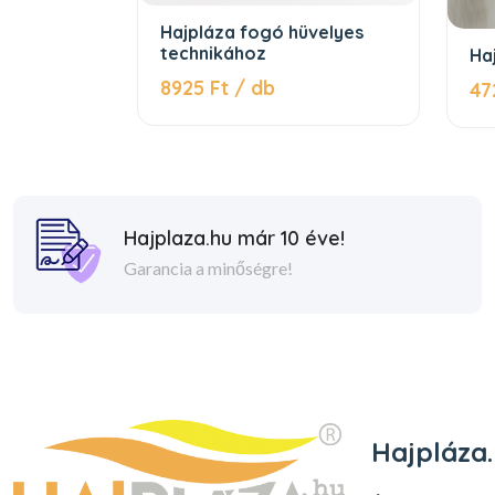
Hajpláza fogó hüvelyes
technikához
Ha
8925 Ft / db
47
Hajplaza.hu már 10 éve!
Garancia a minőségre!
Hajpláza