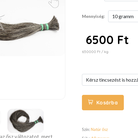
Mennyiség:
6500 Ft
650000 Ft / kg
Kosárba
Szín:
Natúr ősz
 az ősz változatot, mert