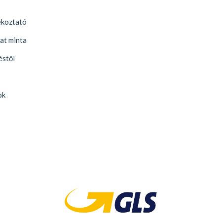
ékoztató
zat minta
éstől
ok