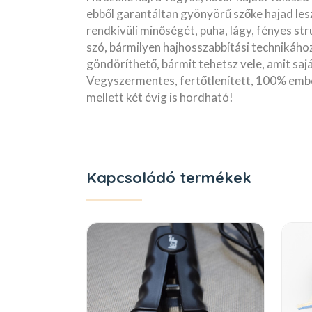
ebből garantáltan gyönyörű szőke hajad lesz
rendkívüli minőségét, puha, lágy, fényes str
szó, bármilyen hajhosszabbítási technikához
göndöríthető, bármit tehetsz vele, amit sajá
Vegyszermentes, fertőtlenített, 100% embe
mellett két évig is hordható!
Kapcsolódó termékek