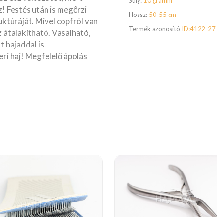
Súly:
10 gramm
! Festés után is megőrzi
Hossz:
50-55 cm
uktúráját. Mivel copfról van
Termék azonosító
ID:4122-27
 átalakítható. Vasalható,
t hajaddal is.
ri haj! Megfelelő ápolás