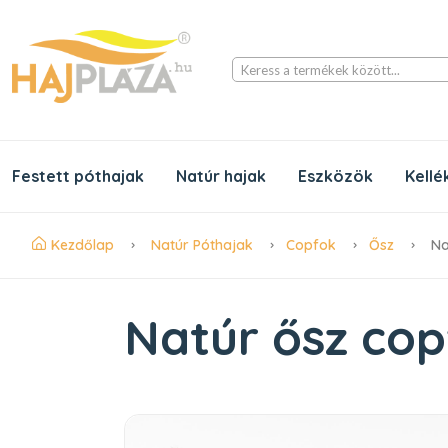
Keress a termékek között...
Festett póthajak
Natúr hajak
Eszközök
Kellé
Kezdőlap
Natúr Póthajak
Copfok
Ősz
Na
Natúr ősz cop