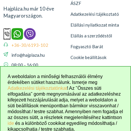
ÁSZF
Hajpláza.hu már 10 éve
Adatkezelési tájékoztató
Magyarországon.
Elállási nyilatkozat minta
Elállás a szerződéstől
+36-30/6193-102
Fogyasztó Barát
info@hajplaza.hu
Cookie beállítások
08:00 - 16:00
A weboldalon a minőségi felhasználói élmény
érdekében sütiket használunk. Ismerje meg
Adatkezelési tájékoztatónkat
! Az "Összes süti
elfogadása" gomb megnyomásával az adatkezeléshez
kifejezett hozzájárulását adja, melyet a weboldalon a
süti beállítások menüpontban bármikor visszavonhat /
módosíthat / testre szabhat. Amennyiben nem fogadja el
az összes sütit, a részletek megjelenítéséhez kattintson
ide
és a különböző cookikat egyedileg módosíthatja /
kikapcsolhatja / testre szabhatja.