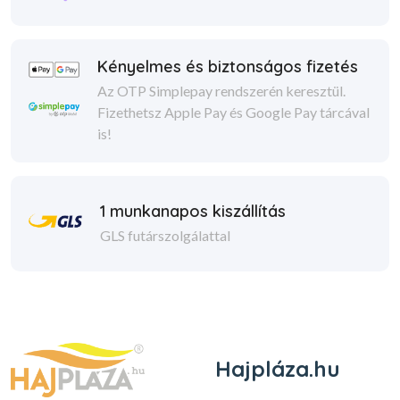
Kényelmes és biztonságos fizetés
Az OTP Simplepay rendszerén keresztül.
Fizethetsz Apple Pay és Google Pay tárcával
is!
1 munkanapos kiszállítás
GLS futárszolgálattal
Hajpláza.hu