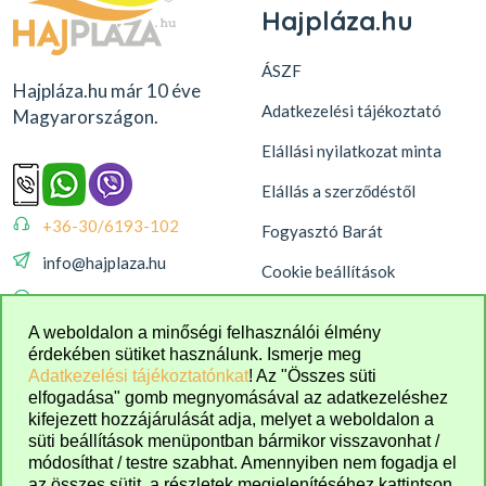
Hajpláza.hu
ÁSZF
Hajpláza.hu már 10 éve
Adatkezelési tájékoztató
Magyarországon.
Elállási nyilatkozat minta
Elállás a szerződéstől
+36-30/6193-102
Fogyasztó Barát
info@hajplaza.hu
Cookie beállítások
08:00 - 16:00
A weboldalon a minőségi felhasználói élmény
érdekében sütiket használunk. Ismerje meg
Adatkezelési tájékoztatónkat
! Az "Összes süti
elfogadása" gomb megnyomásával az adatkezeléshez
kifejezett hozzájárulását adja, melyet a weboldalon a
süti beállítások menüpontban bármikor visszavonhat /
módosíthat / testre szabhat. Amennyiben nem fogadja el
az összes sütit, a részletek megjelenítéséhez kattintson