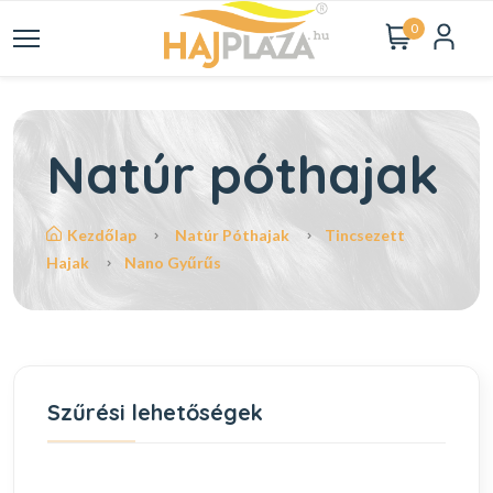
0
Natúr póthajak
Kezdőlap
Natúr Póthajak
Tincsezett
Hajak
Nano Gyűrűs
Szűrési lehetőségek