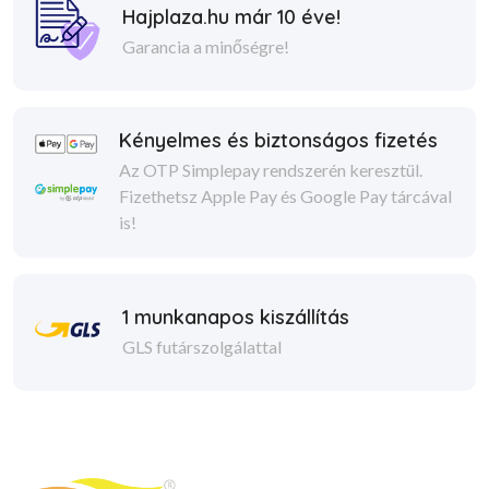
Hajplaza.hu már 10 éve!
Garancia a minőségre!
Kényelmes és biztonságos fizetés
Az OTP Simplepay rendszerén keresztül.
Fizethetsz Apple Pay és Google Pay tárcával
is!
1 munkanapos kiszállítás
GLS futárszolgálattal